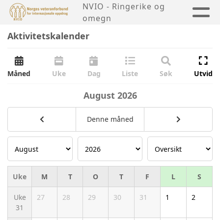
NVIO - Ringerike og
omegn
Aktivitetskalender
Måned
Uke
Dag
Liste
Søk
Utvid
August
2026
Denne måned
Uke
M
T
O
T
F
L
S
Uke
27
28
29
30
31
1
2
31