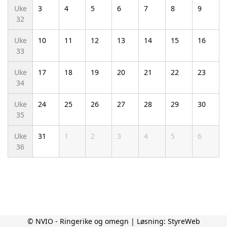
Uke
3
4
5
6
7
8
9
32
Uke
10
11
12
13
14
15
16
33
Uke
17
18
19
20
21
22
23
34
Uke
24
25
26
27
28
29
30
35
Uke
31
1
2
3
4
5
6
36
© NVIO - Ringerike og omegn | Løsning:
StyreWeb